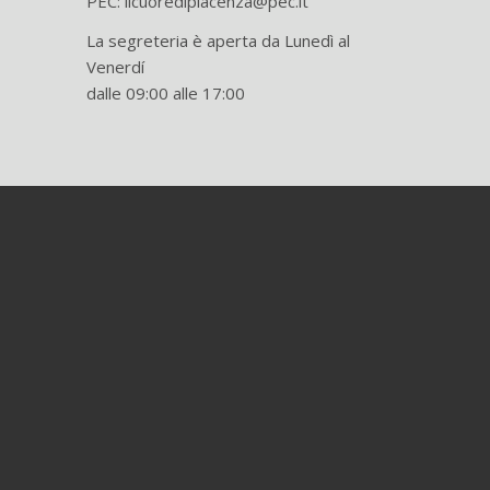
PEC: ilcuoredipiacenza@pec.it
La segreteria è aperta da Lunedì al
Venerdí
dalle 09:00 alle 17:00