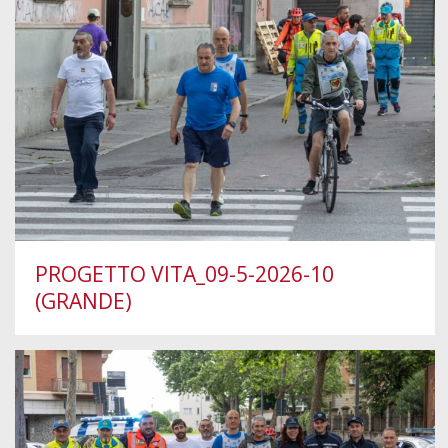
PROGETTO VITA_09-5-2026-10
(GRANDE)