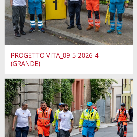
PROGETTO VITA_09-5-2026-4
(GRANDE)