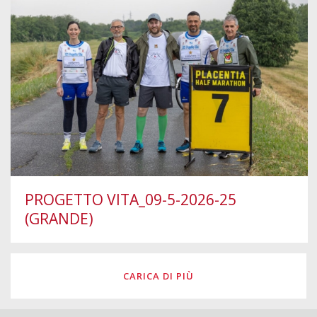
PROGETTO VITA_09-5-2026-25
(GRANDE)
CARICA DI PIÙ