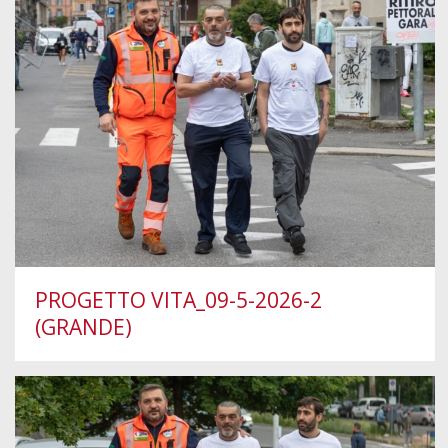
PROGETTO VITA_09-5-2026-2
(GRANDE)