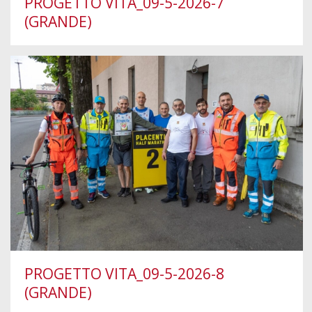
PROGETTO VITA_09-5-2026-7
(GRANDE)
PROGETTO VITA_09-5-2026-8
(GRANDE)