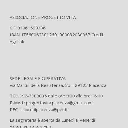
ASSOCIAZIONE PROGETTO VITA
C.F. 91061590336
IBAN: IT56C0623012601000032080957 Credit
Agricole
SEDE LEGALE E OPERATIVA:
Via Martiri della Resistenza, 2b – 29122 Piacenza
TEL: 392-7308035 dalle ore 9:00 alle ore 16:00
E-MAIL: progettovita.piacenza@gmail.com
PEC: ilcuoredipiacenza@pec.it
La segreteria è aperta da Lunedì al Venerdí
dalle 09:00 alle 17:00