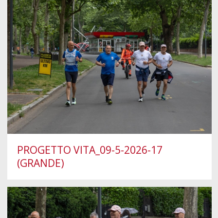
PROGETTO VITA_09-5-2026-17
(GRANDE)