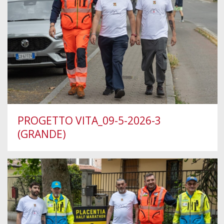
PROGETTO VITA_09-5-2026-3
(GRANDE)