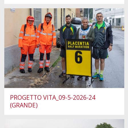
PROGETTO VITA_09-5-2026-24
(GRANDE)