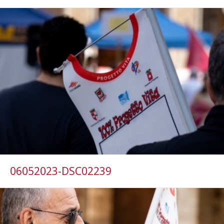
06052023-DSC02239