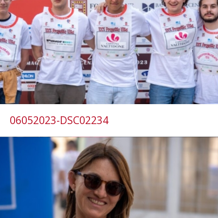
06052023-DSC02234