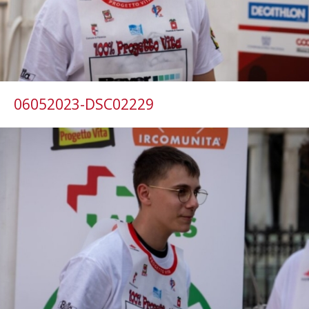
06052023-DSC02229