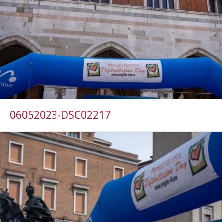
06052023-DSC02217