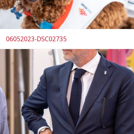
06052023-DSC02735