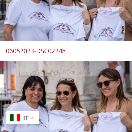
06052023-DSC02248
IT