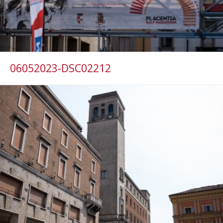
06052023-DSC02212