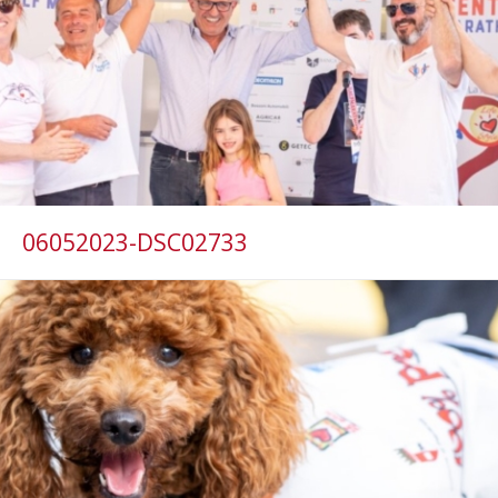
06052023-DSC02733