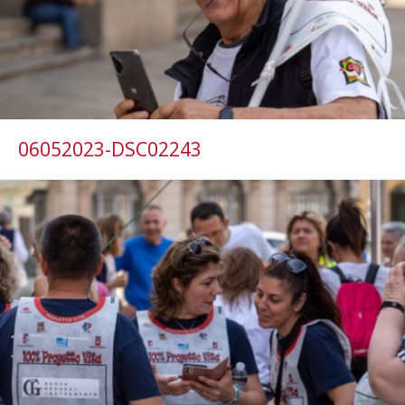
06052023-DSC02243