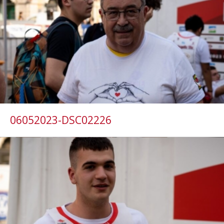
06052023-DSC02226