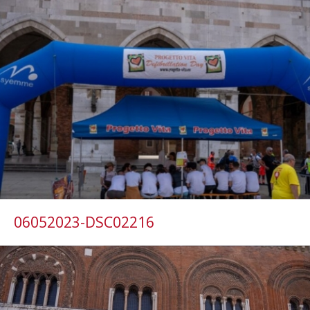
06052023-DSC02216