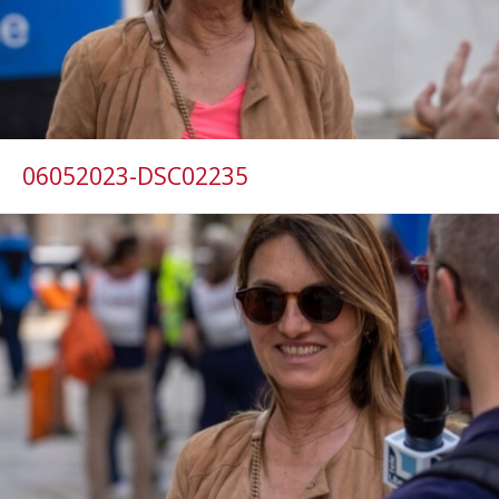
06052023-DSC02235