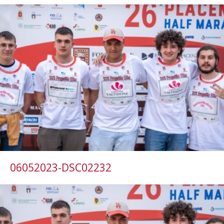
06052023-DSC02232