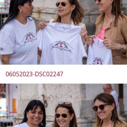
06052023-DSC02247