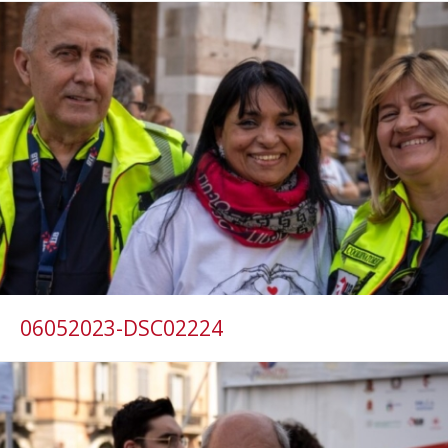
06052023-DSC02224