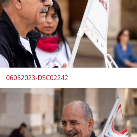
06052023-DSC02242