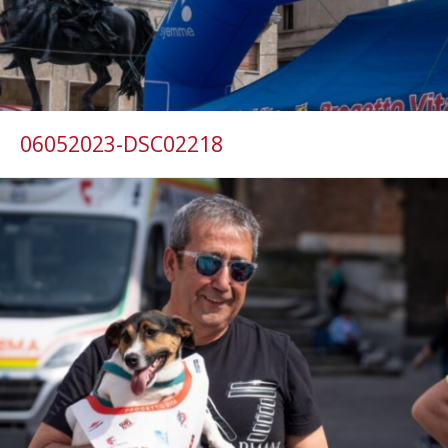
06052023-DSC02218