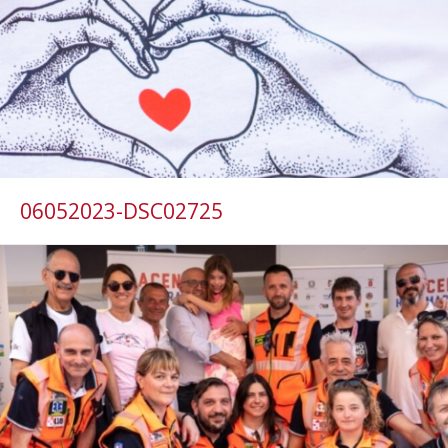
06052023-DSC02725