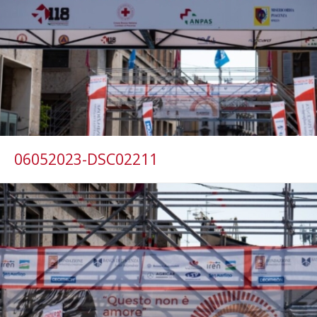
06052023-DSC02211