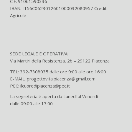
C.F. 91061590336
IBAN: IT56C0623012601000032080957 Credit
Agricole
SEDE LEGALE E OPERATIVA:
Via Martiri della Resistenza, 2b – 29122 Piacenza
TEL: 392-7308035 dalle ore 9:00 alle ore 16:00
E-MAIL: progettovita.piacenza@gmail.com
PEC: ilcuoredipiacenza@pec.it
La segreteria è aperta da Lunedì al Venerdí
dalle 09:00 alle 17:00