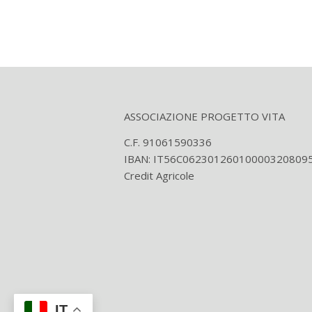
ASSOCIAZIONE PROGETTO VITA
C.F. 91061590336
IBAN: IT56C06230126010000320809
Credit Agricole
IT