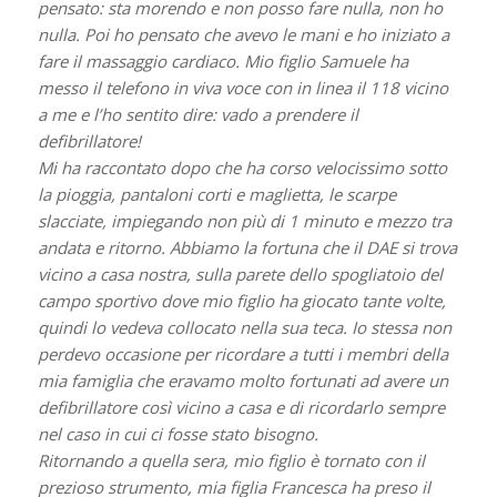
pensato: sta morendo e non posso fare nulla, non ho
nulla. Poi ho pensato che avevo le mani e ho iniziato a
fare il massaggio cardiaco. Mio figlio Samuele ha
messo il telefono in viva voce con in linea il 118 vicino
a me e l’ho sentito dire: vado a prendere il
defibrillatore!
Mi ha raccontato dopo che ha corso velocissimo sotto
la pioggia, pantaloni corti e maglietta, le scarpe
slacciate, impiegando non più di 1 minuto e mezzo tra
andata e ritorno. Abbiamo la fortuna che il DAE si trova
vicino a casa nostra, sulla parete dello spogliatoio del
campo sportivo dove mio figlio ha giocato tante volte,
quindi lo vedeva collocato nella sua teca. Io stessa non
perdevo occasione per ricordare a tutti i membri della
mia famiglia che eravamo molto fortunati ad avere un
defibrillatore così vicino a casa e di ricordarlo sempre
nel caso in cui ci fosse stato bisogno.
Ritornando a quella sera, mio figlio è tornato con il
prezioso strumento, mia figlia Francesca ha preso il