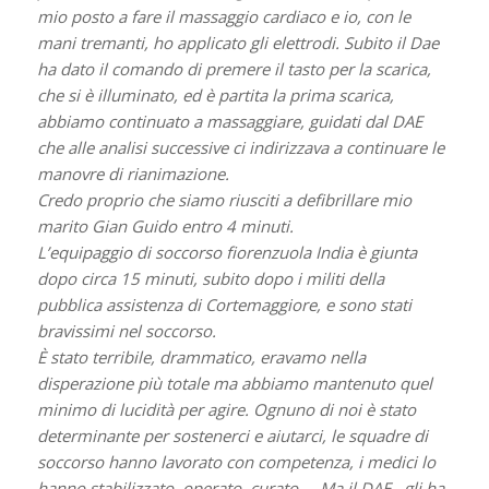
mio posto a fare il massaggio cardiaco e io, con le
mani tremanti, ho applicato gli elettrodi. Subito il Dae
ha dato il comando di premere il tasto per la scarica,
che si è illuminato, ed è partita la prima scarica,
abbiamo continuato a massaggiare, guidati dal DAE
che alle analisi successive ci indirizzava a continuare le
manovre di rianimazione.
Credo proprio che siamo riusciti a defibrillare mio
marito Gian Guido entro 4 minuti.
L’equipaggio di soccorso fiorenzuola India è giunta
dopo circa 15 minuti, subito dopo i militi della
pubblica assistenza di Cortemaggiore, e sono stati
bravissimi nel soccorso.
È stato terribile, drammatico, eravamo nella
disperazione più totale ma abbiamo mantenuto quel
minimo di lucidità per agire. Ognuno di noi è stato
determinante per sostenerci e aiutarci, le squadre di
soccorso hanno lavorato con competenza, i medici lo
hanno stabilizzato, operato, curato…. Ma il DAE
gli ha