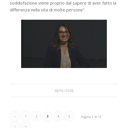
soddisfazione viene proprio dal sapere di aver fatto la
differenza nella vita di molte persone”.
29/01/2025
‹
1
2
3
4
5
Pagina 3 di 13
›
»